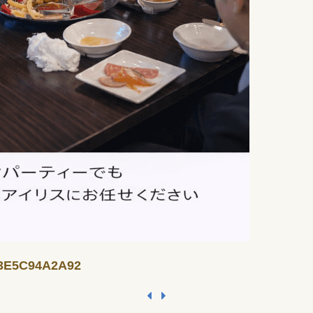
A3E5C94A2A92