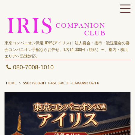
東京コンパニオン派遣 IRIS(アイリス)｜法人宴会・接待・歓送迎会の宴
会コンパニオン手配ならお任せ。1名14,000円（税込）〜、都内・横浜
エリアへ迅速対応。
080-7008-1010
HOME
55037988-3FF7-45C3-AEDF-CAAAA937A7F6