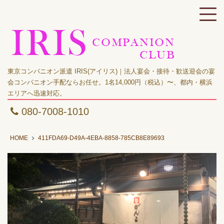
東京コンパニオン派遣 IRIS(アイリス)｜法人宴会・接待・歓送迎会の宴
会コンパニオン手配ならお任せ。1名14,000円（税込）〜、都内・横浜
エリアへ迅速対応。
080-7008-1010
HOME
411FDA69-D49A-4EBA-8858-785CB8E89693