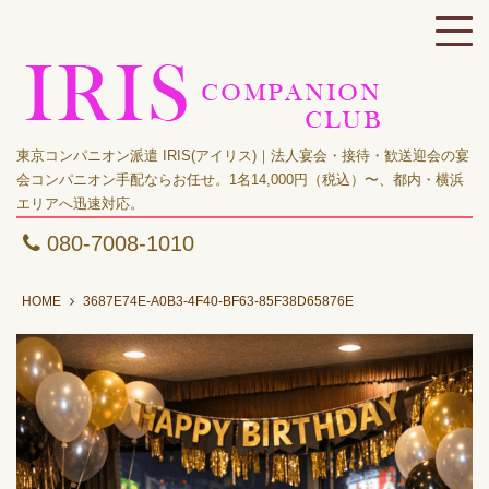
東京コンパニオン派遣 IRIS(アイリス)｜法人宴会・接待・歓送迎会の宴
会コンパニオン手配ならお任せ。1名14,000円（税込）〜、都内・横浜
エリアへ迅速対応。
080-7008-1010
HOME
3687E74E-A0B3-4F40-BF63-85F38D65876E