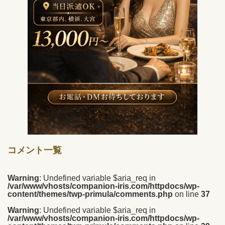
コメント一覧
Warning
: Undefined variable $aria_req in
/var/www/vhosts/companion-iris.com/httpdocs/wp-
content/themes/twp-primula/comments.php
on line
37
Warning
: Undefined variable $aria_req in
/var/www/vhosts/companion-iris.com/httpdocs/wp-