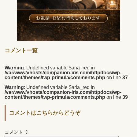
コメント一覧
Warning
: Undefined variable $aria_req in
/var/www/vhosts/companion-iris.com/httpdocs/wp-
content/themes/twp-primula/comments.php
on line
37
Warning
: Undefined variable $aria_req in
/var/www/vhosts/companion-iris.com/httpdocs/wp-
content/themes/twp-primula/comments.php
on line
39
コメントはこちらからどうぞ
コメント
※