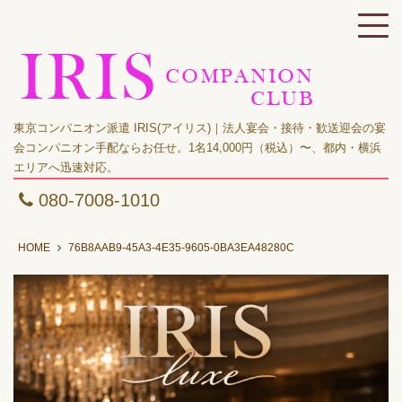
東京コンパニオン派遣 IRIS(アイリス)｜法人宴会・接待・歓送迎会の宴
会コンパニオン手配ならお任せ。1名14,000円（税込）〜、都内・横浜
エリアへ迅速対応。
080-7008-1010
HOME
76B8AAB9-45A3-4E35-9605-0BA3EA48280C