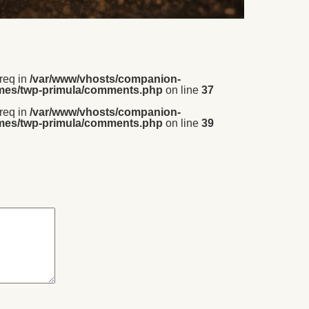
_req in
/var/www/vhosts/companion-
emes/twp-primula/comments.php
on line
37
_req in
/var/www/vhosts/companion-
emes/twp-primula/comments.php
on line
39