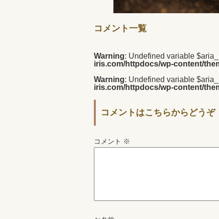
コメント一覧
Warning
: Undefined variable $aria
iris.com/httpdocs/wp-content/th
Warning
: Undefined variable $aria
iris.com/httpdocs/wp-content/th
コメントはこちらからどうぞ
コメント
※