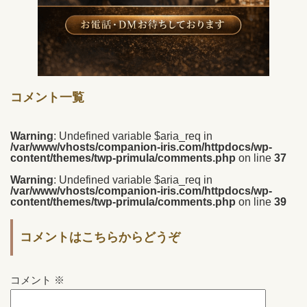
コメント一覧
Warning
: Undefined variable $aria_req in
/var/www/vhosts/companion-iris.com/httpdocs/wp-
content/themes/twp-primula/comments.php
on line
37
Warning
: Undefined variable $aria_req in
/var/www/vhosts/companion-iris.com/httpdocs/wp-
content/themes/twp-primula/comments.php
on line
39
コメントはこちらからどうぞ
コメント
※