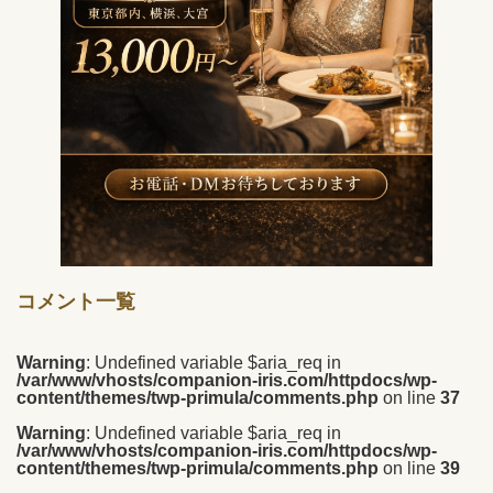
コメント一覧
Warning
: Undefined variable $aria_req in
/var/www/vhosts/companion-iris.com/httpdocs/wp-
content/themes/twp-primula/comments.php
on line
37
Warning
: Undefined variable $aria_req in
/var/www/vhosts/companion-iris.com/httpdocs/wp-
content/themes/twp-primula/comments.php
on line
39