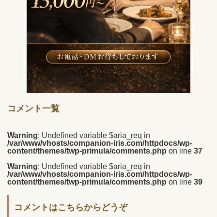
コメント一覧
Warning
: Undefined variable $aria_req in
/var/www/vhosts/companion-iris.com/httpdocs/wp-
content/themes/twp-primula/comments.php
on line
37
Warning
: Undefined variable $aria_req in
/var/www/vhosts/companion-iris.com/httpdocs/wp-
content/themes/twp-primula/comments.php
on line
39
コメントはこちらからどうぞ