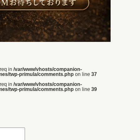
_req in
/var/www/vhosts/companion-
emes/twp-primula/comments.php
on line
37
_req in
/var/www/vhosts/companion-
emes/twp-primula/comments.php
on line
39