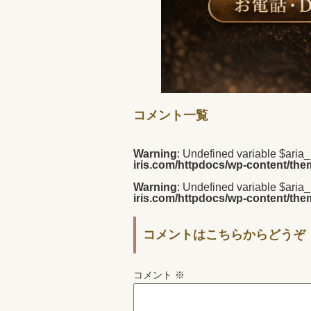
コメント一覧
Warning
: Undefined variable $aria
iris.com/httpdocs/wp-content/th
Warning
: Undefined variable $aria
iris.com/httpdocs/wp-content/th
コメントはこちらからどうぞ
コメント
※