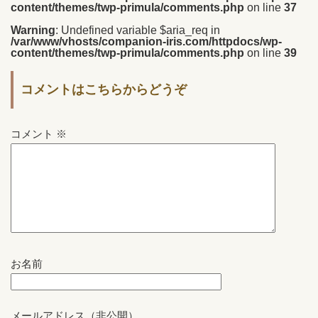
content/themes/twp-primula/comments.php
on line
37
Warning
: Undefined variable $aria_req in
/var/www/vhosts/companion-iris.com/httpdocs/wp-
content/themes/twp-primula/comments.php
on line
39
コメントはこちらからどうぞ
コメント
※
お名前
メールアドレス（非公開）