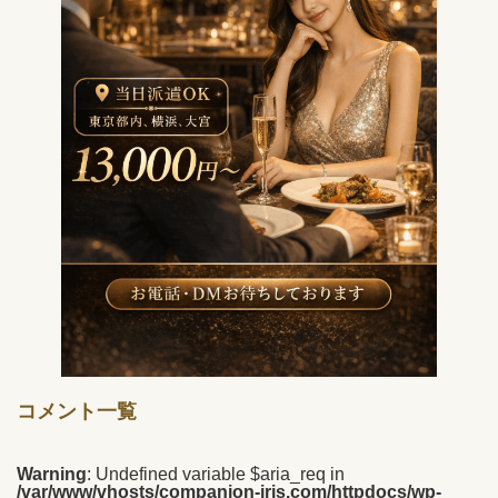
コメント一覧
Warning
: Undefined variable $aria_req in
/var/www/vhosts/companion-iris.com/httpdocs/wp-