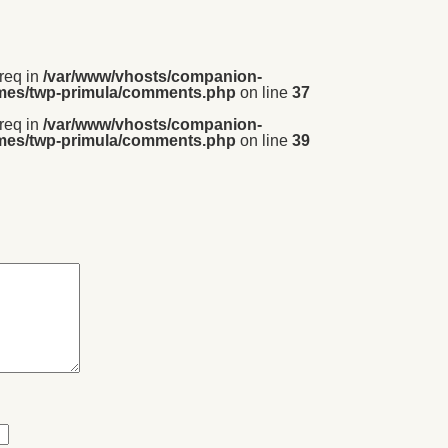
_req in
/var/www/vhosts/companion-
emes/twp-primula/comments.php
on line
37
_req in
/var/www/vhosts/companion-
emes/twp-primula/comments.php
on line
39