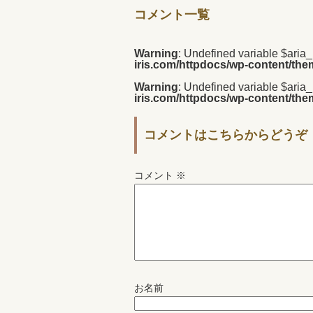
コメント一覧
Warning
: Undefined variable $aria
iris.com/httpdocs/wp-content/th
Warning
: Undefined variable $aria
iris.com/httpdocs/wp-content/th
コメントはこちらからどうぞ
コメント
※
お名前