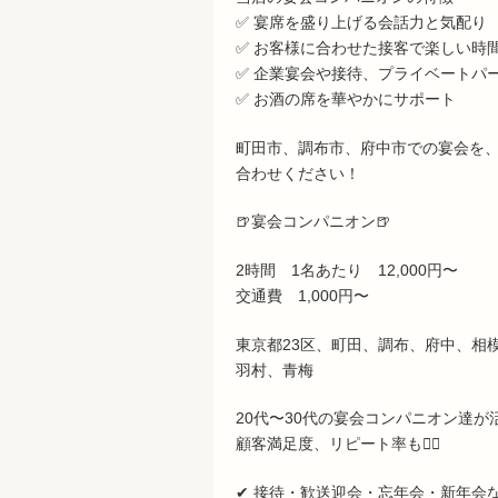
✅ 宴席を盛り上げる会話力と気配り
✅ お客様に合わせた接客で楽しい時
✅ 企業宴会や接待、プライベートパ
✅ お酒の席を華やかにサポート
町田市、調布市、府中市での宴会を
合わせください！
🍺宴会コンパニオン🍺
2時間 1名あたり 12,000円〜
交通費 1,000円〜
東京都23区、町田、調布、府中、相
羽村、青梅
20代〜30代の宴会コンパニオン達が
顧客満足度、リピート率も🙆‍♀️
✔ 接待・歓送迎会・忘年会・新年会