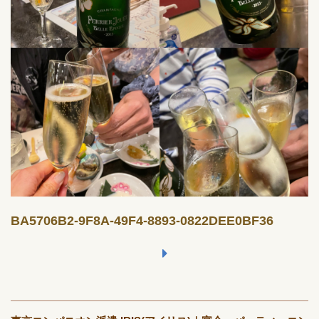
BA5706B2-9F8A-49F4-8893-0822DEE0BF36