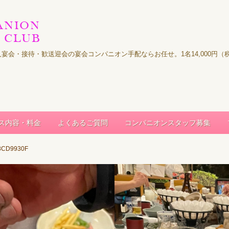
｜法人宴会・接待・歓送迎会の宴会コンパニオン手配ならお任せ。1名14,000
ス内容・料金
よくあるご質問
コンパニオンスタッフ募集
3CD9930F