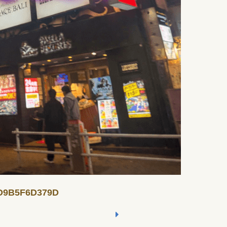
AD9B5F6D379D