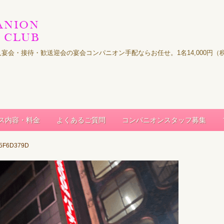
｜法人宴会・接待・歓送迎会の宴会コンパニオン手配ならお任せ。1名14,000
ス内容・料金
よくあるご質問
コンパニオンスタッフ募集
B5F6D379D