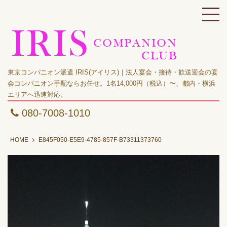
東京コンパニオン派遣 IRIS(アイリス)｜法人宴会・接待・歓送迎会の宴
会コンパニオン手配ならお任せ。1名14,000円（税込）〜、都内・横浜
エリアへ迅速対応。
080-7008-1010
HOME
E845F050-E5E9-4785-857F-B73311373760