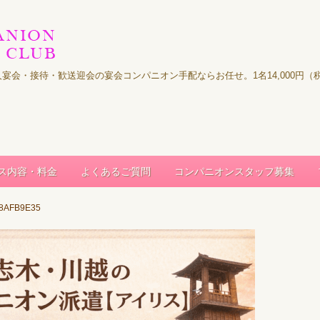
｜法人宴会・接待・歓送迎会の宴会コンパニオン手配ならお任せ。1名14,000
ス内容・料金
よくあるご質問
コンパニオンスタッフ募集
B8AFB9E35